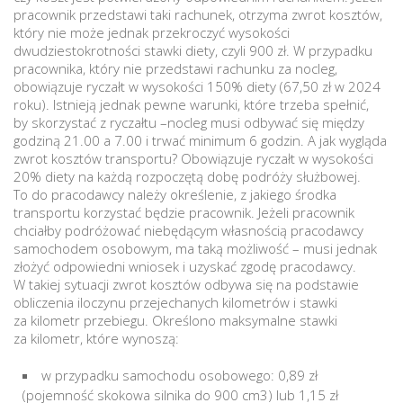
pracownik przedstawi taki rachunek, otrzyma zwrot kosztów,
który nie może jednak przekroczyć wysokości
dwudziestokrotności stawki diety, czyli 900 zł. W przypadku
pracownika, który nie przedstawi rachunku za nocleg,
obowiązuje ryczałt w wysokości 150% diety (67,50 zł w 2024
roku). Istnieją jednak pewne warunki, które trzeba spełnić,
by skorzystać z ryczałtu –nocleg musi odbywać się między
godziną 21.00 a 7.00 i trwać minimum 6 godzin. A jak wygląda
zwrot kosztów transportu? Obowiązuje ryczałt w wysokości
20% diety na każdą rozpoczętą dobę podróży służbowej.
To do pracodawcy należy określenie, z jakiego środka
transportu korzystać będzie pracownik. Jeżeli pracownik
chciałby podróżować niebędącym własnością pracodawcy
samochodem osobowym, ma taką możliwość – musi jednak
złożyć odpowiedni wniosek i uzyskać zgodę pracodawcy.
W takiej sytuacji zwrot kosztów odbywa się na podstawie
obliczenia iloczynu przejechanych kilometrów i stawki
za kilometr przebiegu. Określono maksymalne stawki
za kilometr, które wynoszą:
w przypadku samochodu osobowego: 0,89 zł
(pojemność skokowa silnika do 900 cm3) lub 1,15 zł