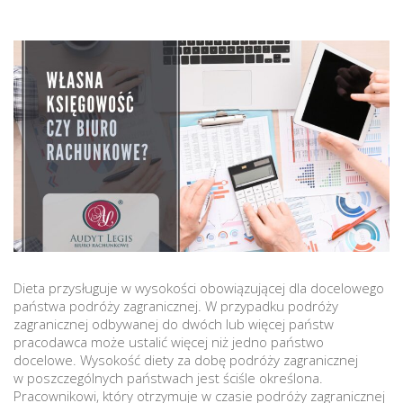
Dieta przysługuje w wysokości obowiązującej dla docelowego
państwa podróży zagranicznej. W przypadku podróży
zagranicznej odbywanej do dwóch lub więcej państw
pracodawca może ustalić więcej niż jedno państwo
docelowe. Wysokość diety za dobę podróży zagranicznej
w poszczególnych państwach jest ściśle określona.
Pracownikowi, który otrzymuje w czasie podróży zagranicznej