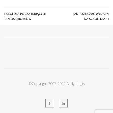
«
ULGI DLA POCZĄTKUJĄCYCH
JAK ROZLICZAĆ WYDATKI
PRZEDSIĘBIORCÓW
NA SZKOLENIA?
»
©Copyright 2007-2022 Audyt Legis