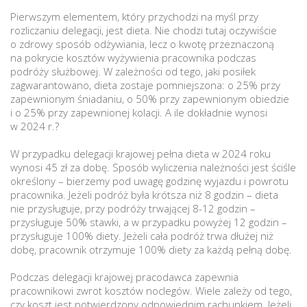
Pierwszym elementem, który przychodzi na myśl przy
rozliczaniu delegacji, jest dieta. Nie chodzi tutaj oczywiście
o zdrowy sposób odżywiania, lecz o kwotę przeznaczoną
na pokrycie kosztów wyżywienia pracownika podczas
podróży służbowej. W zależności od tego, jaki posiłek
zagwarantowano, dieta zostaje pomniejszona: o 25% przy
zapewnionym śniadaniu, o 50% przy zapewnionym obiedzie
i o 25% przy zapewnionej kolacji. A ile dokładnie wynosi
w 2024 r.?
W przypadku delegacji krajowej pełna dieta w 2024 roku
wynosi 45 zł za dobę. Sposób wyliczenia należności jest ściśle
określony – bierzemy pod uwagę godzinę wyjazdu i powrotu
pracownika. Jeżeli podróż była krótsza niż 8 godzin – dieta
nie przysługuje, przy podróży trwającej 8-12 godzin –
przysługuje 50% stawki, a w przypadku powyżej 12 godzin –
przysługuje 100% diety. Jeżeli cała podróż trwa dłużej niż
dobę, pracownik otrzymuje 100% diety za każdą pełną dobę.
Podczas delegacji krajowej pracodawca zapewnia
pracownikowi zwrot kosztów noclegów. Wiele zależy od tego,
czy koszt jest potwierdzony odpowiednim rachunkiem. Jeżeli